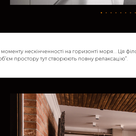
ук моменту нескінченності на горизонті моря… Ця ф
 об’єм простору тут створюють повну релаксацію”.