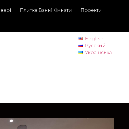
Двері
Плитка|ВанніКімнати
Проекти
English
Русский
Українська