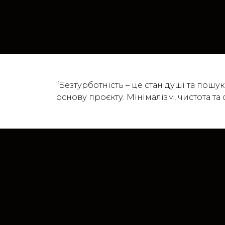
“Безтурботність – це стан душі та пош
основу проєкту. Мінімалізм, чистота та