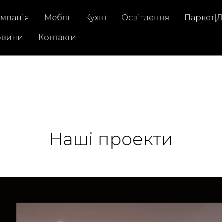
мпанія
Меблi
Кухнi
Освітлення
Паркет|
овини
Контакти
Наші проекти