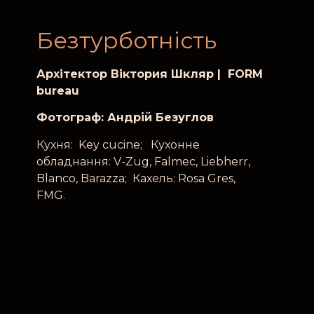
Безтурботність
Архiтектор
Вiктория Шкляр | FORM
bureau
Фотограф: Андрій Безуглов
Кухня: Key cucine; Кухонне
обладнання: V-Zug, Falmec, Liebherr,
Blanco, Barazza; Кахель: Rosa Gres,
FMG.
Мебель | Ковры | Аксессуары >