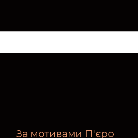
За мотивами П'єро