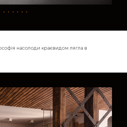
ілософія насолоди краєвидом лягла в